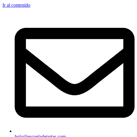
Ir al contenido
hola@escueladetartas.com