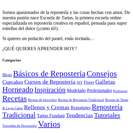
Somos apasionados de la repostería y las cosas hechas con amor. De
nuestra pasión nace Escuela de Tartas, la primera escuela online
especializada en repostería creativa en español, pensada para super
estrellas del dulce (¡como tú!).
Si quieres un pedacito del pastel, estás invitada…
¿QUÉ QUIERES APRENDER HOY?
Categorías
Básicos de Repostería
Consejos
Blogs
Cursos de Repostería
Galletas
Cupcakes
Flores
DIY
Horneado
Inspiración
Modelado
Profesionales
Profesores
Recetas
Recetas de bizcochos
Recetas de Repostería Tradicional
Recetas de Tartas
Repostería
Rellenos y Cremas
Reportajes
& Layer Cakes
Tradicional
Tutoriales
Tendencias
Tartas Fondant
Varios
Tutoriales de Decoración