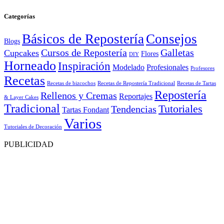
Categorías
Básicos de Repostería
Consejos
Blogs
Cursos de Repostería
Galletas
Cupcakes
Flores
DIY
Horneado
Inspiración
Modelado
Profesionales
Profesores
Recetas
Recetas de bizcochos
Recetas de Repostería Tradicional
Recetas de Tartas
Repostería
Rellenos y Cremas
Reportajes
& Layer Cakes
Tradicional
Tutoriales
Tendencias
Tartas Fondant
Varios
Tutoriales de Decoración
PUBLICIDAD