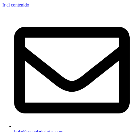
Ir al contenido
hola@escueladetartas.com