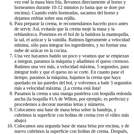
vez esté la masa bien fría, llevamos directamente al horno y
horneamos durante 10-12 minutos (o hasta que se dore por
encima). Cuando estén horneadas, sacamos del horno y
dejamos enfriar sobre una rejilla.
Para preparar la crema, te recomendamos hacerlo poco antes
de servir. Así, evitarás que la crema moje la masa y la
reblandezca. Ponemos en el bol de la batidora la mantequilla,
la sal, el azúcar y la vainilla. Batimos ligeramente a velocidad
mínima, sólo para integrar los ingredientes, y no formar una
nube de azúcar en la cocina.
Una vez hayamos batido un poco y veamos que se empiezan
a integrar, paramos la máquina y añadimos el queso cremoso.
Batimos una vez más, a velocidad máxima, 5 segundos, para
integrar todo y que el queso no se corte. En cuanto pase el
tiempo, paramos la máquina, bajamos la crema que haya
quedado en las paredes del bol, y volvemos a batir 3 segundos
más a velocidad máxima. ¡La crema está lista!
Pasamos la crema a una manga pastelera con boquilla redonda
ancha (la boquilla #1A de Wilton, por ejemplo, es perfecta) y
procedemos a decorar nuestras letras y números.
Colocamos una base de masa brisa sobre la bandeja, y
cubrimos la superficie con bolitas de crema (ver el vídeo más
abajo)
Colocamos una segunda base de masa brisa por encima, y de
nuevo cubrimos la superficie con bolitas de crema. Después,