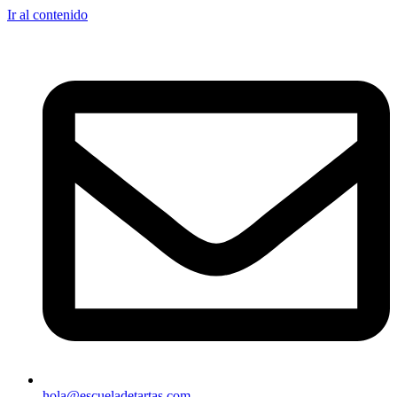
Ir al contenido
hola@escueladetartas.com