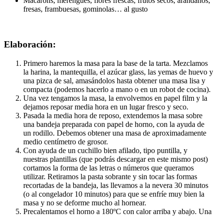
Macarons, merengues, flores frescas, frutos secos, arándanos,
fresas, frambuesas, gominolas… al gusto
Elaboración:
Primero haremos la masa para la base de la tarta. Mezclamos
la harina, la mantequilla, el azúcar glass, las yemas de huevo y
una pizca de sal, amasándolos hasta obtener una masa lisa y
compacta (podemos hacerlo a mano o en un robot de cocina).
Una vez tengamos la masa, la envolvemos en papel film y la
dejamos reposar media hora en un lugar fresco y seco.
Pasada la media hora de reposo, extendemos la masa sobre
una bandeja preparada con papel de horno, con la ayuda de
un rodillo. Debemos obtener una masa de aproximadamente
medio centímetro de grosor.
Con ayuda de un cuchillo bien afilado, tipo puntilla, y
nuestras plantillas (que podrás descargar en este mismo post)
cortamos la forma de las letras o números que queramos
utilizar. Retiramos la pasta sobrante y sin tocar las formas
recortadas de la bandeja, las llevamos a la nevera 30 minutos
(o al congelador 10 minutos) para que se enfríe muy bien la
masa y no se deforme mucho al hornear.
Precalentamos el horno a 180ºC con calor arriba y abajo. Una