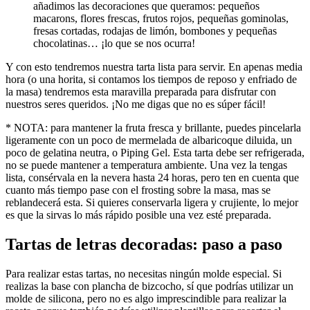
añadimos las decoraciones que queramos: pequeños
macarons, flores frescas, frutos rojos, pequeñas gominolas,
fresas cortadas, rodajas de limón, bombones y pequeñas
chocolatinas… ¡lo que se nos ocurra!
Y con esto tendremos nuestra tarta lista para servir. En apenas media
hora (o una horita, si contamos los tiempos de reposo y enfriado de
la masa) tendremos esta maravilla preparada para disfrutar con
nuestros seres queridos. ¡No me digas que no es súper fácil!
* NOTA: para mantener la fruta fresca y brillante, puedes pincelarla
ligeramente con un poco de mermelada de albaricoque diluida, un
poco de gelatina neutra, o Piping Gel. Esta tarta debe ser refrigerada,
no se puede mantener a temperatura ambiente. Una vez la tengas
lista, consérvala en la nevera hasta 24 horas, pero ten en cuenta que
cuanto más tiempo pase con el frosting sobre la masa, mas se
reblandecerá esta. Si quieres conservarla ligera y crujiente, lo mejor
es que la sirvas lo más rápido posible una vez esté preparada.
Tartas de letras decoradas: paso a paso
Para realizar estas tartas, no necesitas ningún molde especial. Si
realizas la base con plancha de bizcocho, sí que podrías utilizar un
molde de silicona, pero no es algo imprescindible para realizar la