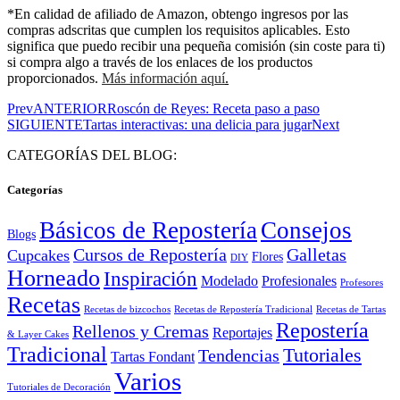
*En calidad de afiliado de Amazon, obtengo ingresos por las
compras adscritas que cumplen los requisitos aplicables. Esto
significa que puedo recibir una pequeña comisión (sin coste para ti)
si compra algo a través de los enlaces de los productos
proporcionados.
Más información aquí
.
Prev
ANTERIOR
Roscón de Reyes: Receta paso a paso
SIGUIENTE
Tartas interactivas: una delicia para jugar
Next
CATEGORÍAS DEL BLOG:
Categorías
Básicos de Repostería
Consejos
Blogs
Cursos de Repostería
Galletas
Cupcakes
Flores
DIY
Horneado
Inspiración
Modelado
Profesionales
Profesores
Recetas
Recetas de bizcochos
Recetas de Repostería Tradicional
Recetas de Tartas
Repostería
Rellenos y Cremas
Reportajes
& Layer Cakes
Tradicional
Tutoriales
Tendencias
Tartas Fondant
Varios
Tutoriales de Decoración