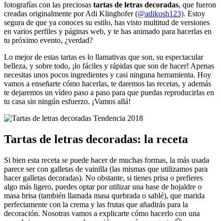
fotografías con las preciosas
tartas de letras decoradas
, que fueron
creadas originalmente por Adi Klinghofer (
@adikosh123)
. Estoy
segura de que ya conoces su estilo, has visto multitud de versiones
en varios perfiles y páginas web, y te has animado para hacerlas en
tu próximo evento, ¿verdad?
Lo mejor de estas tartas es lo llamativas que son, su espectacular
belleza, y sobre todo, ¡lo fáciles y rápidas que son de hacer! Apenas
necesitas unos pocos ingredientes y casi ninguna herramienta. Hoy
vamos a enseñarte cómo hacerlas, te daremos las recetas, y además
te dejaremos un vídeo paso a paso para que puedas reproducirlas en
tu casa sin ningún esfuerzo. ¡Vamos allá!
Tartas de letras decoradas: la receta
Si bien esta receta se puede hacer de muchas formas, la más usada
parece ser con galletas de vainilla (las mismas que utilizamos para
hacer galletas decoradas). No obstante, si tienes prisa o prefieres
algo más ligero, puedes optar por utilizar una base de hojaldre o
masa brisa (también llamada masa quebrada o sablé), que marida
perfectamente con la crema y las frutas que añadirás para la
decoración. Nosotras vamos a explicarte cómo hacerlo con una