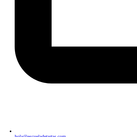
hola@escueladetartas.com