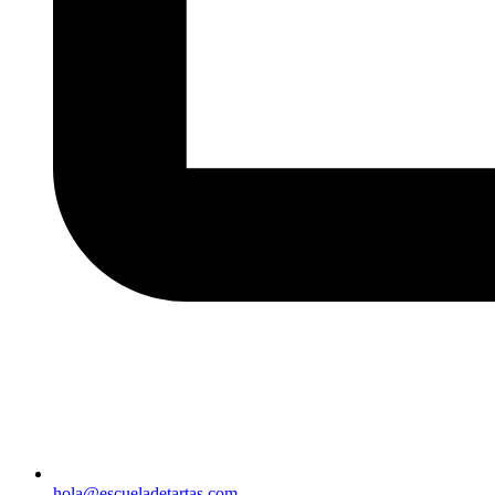
hola@escueladetartas.com