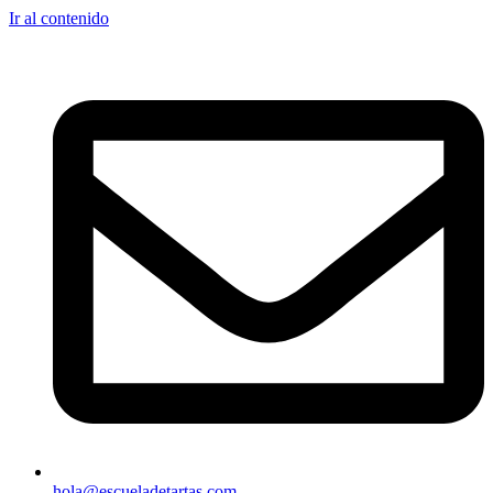
Ir al contenido
hola@escueladetartas.com