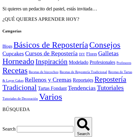
Si quieres un pedacito del pastel, estás invitada…
¿QUÉ QUIERES APRENDER HOY?
Categorías
Básicos de Repostería
Consejos
Blogs
Cursos de Repostería
Galletas
Cupcakes
Flores
DIY
Horneado
Inspiración
Modelado
Profesionales
Profesores
Recetas
Recetas de bizcochos
Recetas de Repostería Tradicional
Recetas de Tartas
Repostería
Rellenos y Cremas
Reportajes
& Layer Cakes
Tradicional
Tutoriales
Tendencias
Tartas Fondant
Varios
Tutoriales de Decoración
BÚSQUEDA
Search
Search