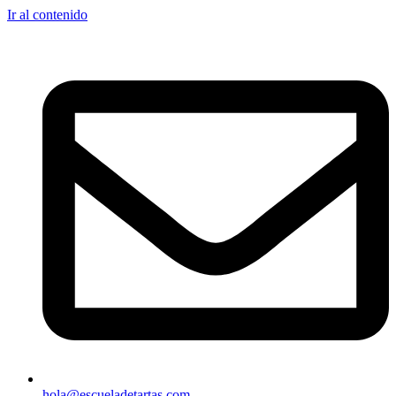
Ir al contenido
hola@escueladetartas.com