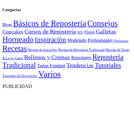
Categorías
Básicos de Repostería
Consejos
Blogs
Cursos de Repostería
Galletas
Cupcakes
Flores
DIY
Horneado
Inspiración
Modelado
Profesionales
Profesores
Recetas
Recetas de bizcochos
Recetas de Repostería Tradicional
Recetas de Tartas
Repostería
Rellenos y Cremas
Reportajes
& Layer Cakes
Tradicional
Tutoriales
Tendencias
Tartas Fondant
Varios
Tutoriales de Decoración
PUBLICIDAD