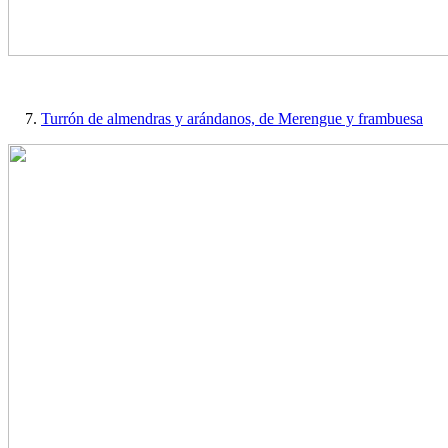
7.
Turrón de almendras y arándanos, de Merengue y frambuesa