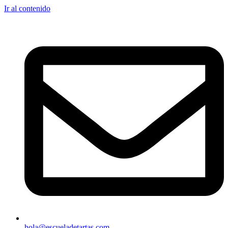
Ir al contenido
hola@escueladetartas.com