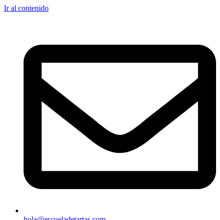
Ir al contenido
hola@escueladetartas.com