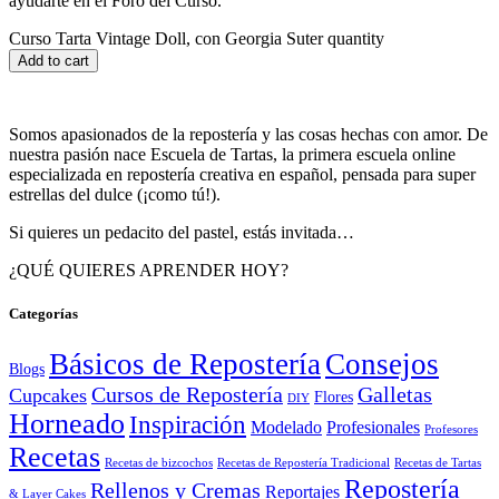
ayudarte en el Foro del Curso.
Curso Tarta Vintage Doll, con Georgia Suter quantity
Add to cart
Somos apasionados de la repostería y las cosas hechas con amor. De
nuestra pasión nace Escuela de Tartas, la primera escuela online
especializada en repostería creativa en español, pensada para super
estrellas del dulce (¡como tú!).
Si quieres un pedacito del pastel, estás invitada…
¿QUÉ QUIERES APRENDER HOY?
Categorías
Básicos de Repostería
Consejos
Blogs
Cursos de Repostería
Galletas
Cupcakes
Flores
DIY
Horneado
Inspiración
Modelado
Profesionales
Profesores
Recetas
Recetas de bizcochos
Recetas de Repostería Tradicional
Recetas de Tartas
Repostería
Rellenos y Cremas
Reportajes
& Layer Cakes