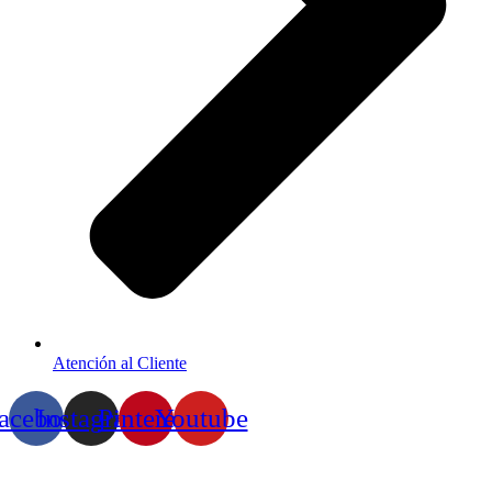
Atención al Cliente
acebook
Instagram
Pinterest
Youtube