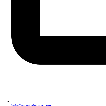
hola@escueladetartas.com