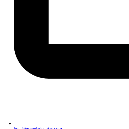
hola@escueladetartas.com