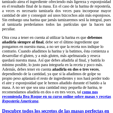
tamizado airea el ingrediente ofreciendo más ligereza y esponjosidad
en el resultado final de la masa. En el caso de la harina de repostería,
a veces es necesario tamizarla dos veces para incorporar mayor
cantidad de aire y conseguir así unos bizcochos aún más esponjosos.
Sin embargo una harina que jamás tamizaremos será la integral, pues
al tamizarla perderíamos todos las partículas que la hacen tan
peculiar.
Otra cosa a tener en cuenta al utilizar la harina es que
debemos
añadirla siempre al final
, debe ser el último ingrediente que
pongamos en nuestra masa, a no ser que la receta nos indique lo
contrario. Cuando añadimos la harina y la batimos, ésta comienza a
desarrollar el gluten, y a más gluten, más apelmazada y reseca
quedará nuestra masa. Así que debes añadirla al final, y batirla lo
mínimo posible, lo justo para integrarla en la receta y poco más.
Además, debes tener en cuenta
añadirla en dos o tres veces
,
dependiendo de la cantidad, ya que si la añadimos de golpe su
propio peso aplastará el resto de ingredientes y nos hará perder todo
el aire y esponjosidad que le hemos añadido durante el batido a la
masa. A no ser que sea una cantidad muy pequeña de harina, te
recomendamos añadirla en dos o en tres veces, tal
como nos
recomienda Bea Roque en su curso online sobre masas y recetas
Repostería Americana
.
Descubre todos los secretos de las masas perfectas en