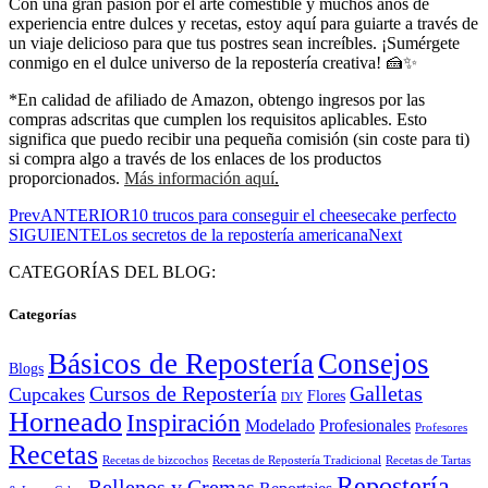
Con una gran pasión por el arte comestible y muchos años de
experiencia entre dulces y recetas, estoy aquí para guiarte a través de
un viaje delicioso para que tus postres sean increíbles. ¡Sumérgete
conmigo en el dulce universo de la repostería creativa! 🍰✨
*En calidad de afiliado de Amazon, obtengo ingresos por las
compras adscritas que cumplen los requisitos aplicables. Esto
significa que puedo recibir una pequeña comisión (sin coste para ti)
si compra algo a través de los enlaces de los productos
proporcionados.
Más información aquí
.
Prev
ANTERIOR
10 trucos para conseguir el cheesecake perfecto
SIGUIENTE
Los secretos de la repostería americana
Next
CATEGORÍAS DEL BLOG:
Categorías
Básicos de Repostería
Consejos
Blogs
Cursos de Repostería
Galletas
Cupcakes
Flores
DIY
Horneado
Inspiración
Modelado
Profesionales
Profesores
Recetas
Recetas de bizcochos
Recetas de Repostería Tradicional
Recetas de Tartas
Repostería
Rellenos y Cremas