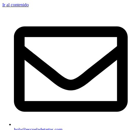
Ir al contenido
hola@escueladetartas.com