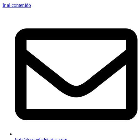
Ir al contenido
hola@escueladetartas.com