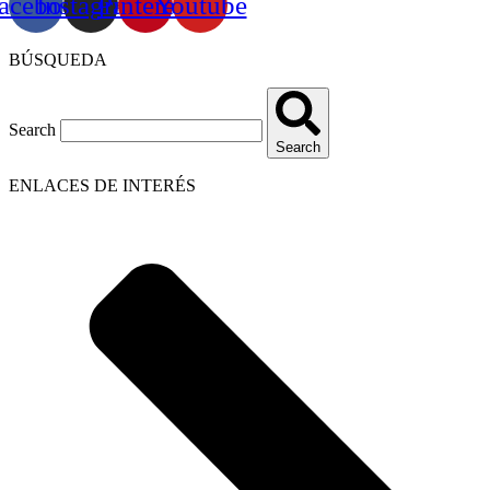
acebook
Instagram
Pinterest
Youtube
BÚSQUEDA
Search
Search
ENLACES DE INTERÉS