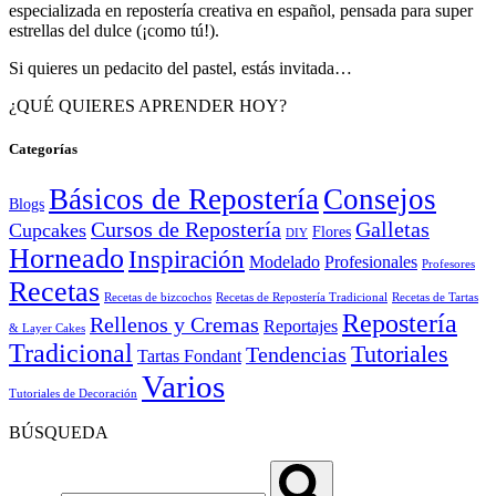
especializada en repostería creativa en español, pensada para super
estrellas del dulce (¡como tú!).
Si quieres un pedacito del pastel, estás invitada…
¿QUÉ QUIERES APRENDER HOY?
Categorías
Básicos de Repostería
Consejos
Blogs
Cursos de Repostería
Galletas
Cupcakes
Flores
DIY
Horneado
Inspiración
Modelado
Profesionales
Profesores
Recetas
Recetas de bizcochos
Recetas de Repostería Tradicional
Recetas de Tartas
Repostería
Rellenos y Cremas
Reportajes
& Layer Cakes
Tradicional
Tutoriales
Tendencias
Tartas Fondant
Varios
Tutoriales de Decoración
BÚSQUEDA